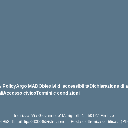
y Policy
Argo MAD
Obiettivi di accessibilità
Dichiarazione di a
li
Accesso civico
Termini e condizioni
Indirizzo:
Via Giovanni de' Marignolli, 1 - 50127 Firenze
66952
Email:
fips030006@istruzione.it
Posta elettronica certificata (P