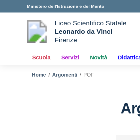
Vai ai contenuti
Vai al menu di navigazione
Vai al footer
Ministero dell'Istruzione e del Merito
Liceo Scientifico Statale
Leonardo da Vinci
Firenze
le della scuola
— Visita la pagina iniziale d
Scuola
Servizi
Novità
Didattic
Home
Argomenti
POF
Ar