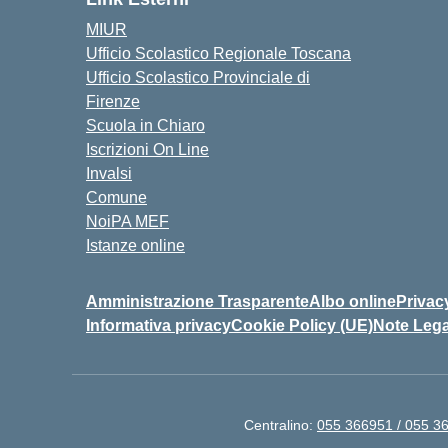
MIUR
Ufficio Scolastico Regionale Toscana
Ufficio Scolastico Provinciale di
Firenze
Scuola in Chiaro
Iscrizioni On Line
Invalsi
Comune
NoiPA MEF
Istanze online
Amministrazione Trasparente
Albo online
Privac
Informativa privacy
Cookie Policy (UE)
Note Lega
Centralino:
055 366951 / 055 3