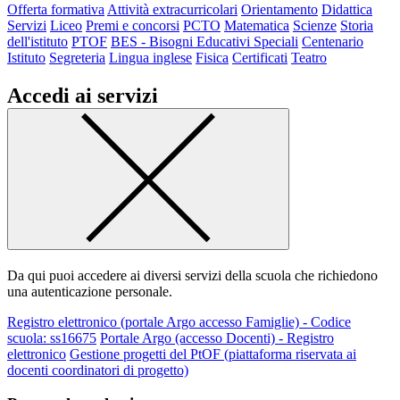
Offerta formativa
Attività extracurricolari
Orientamento
Didattica
Servizi
Liceo
Premi e concorsi
PCTO
Matematica
Scienze
Storia
dell'istituto
PTOF
BES - Bisogni Educativi Speciali
Centenario
Istituto
Segreteria
Lingua inglese
Fisica
Certificati
Teatro
Accedi ai servizi
Da qui puoi accedere ai diversi servizi della scuola che richiedono
una autenticazione personale.
Registro elettronico (portale Argo accesso Famiglie) - Codice
scuola: ss16675
Portale Argo (accesso Docenti) - Registro
elettronico
Gestione progetti del PtOF (piattaforma riservata ai
docenti coordinatori di progetto)