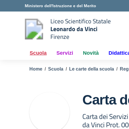
Vai ai contenuti
Vai al menu di navigazione
Vai al footer
Ministero dell'Istruzione e del Merito
Liceo Scientifico Statale
Leonardo da Vinci
Firenze
e della scuola
— Visita la pagina iniziale del
Scuola
Servizi
Novità
Didattic
Home
Scuola
Le carte della scuola
Reg
Carta d
Carta dei Serviz
da Vinci Prot. 