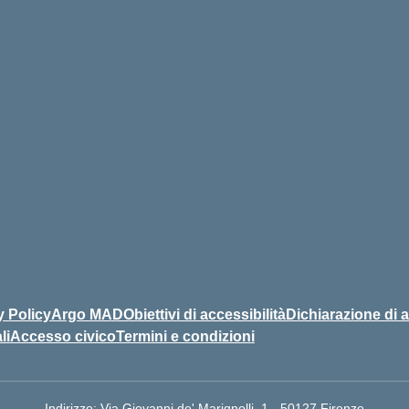
y Policy
Argo MAD
Obiettivi di accessibilità
Dichiarazione di a
li
Accesso civico
Termini e condizioni
Indirizzo:
Via Giovanni de' Marignolli, 1 - 50127 Firenze