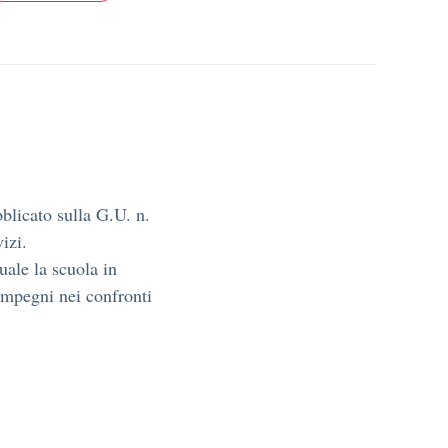
bblicato sulla G.U. n.
izi.
uale la scuola in
 impegni nei confronti