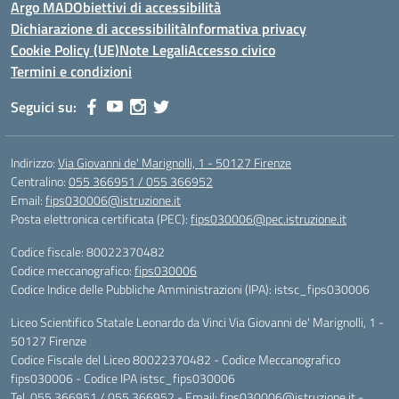
Argo MAD
Obiettivi di accessibilità
Dichiarazione di accessibilità
Informativa privacy
Cookie Policy (UE)
Note Legali
Accesso civico
Termini e condizioni
Seguici su:
Indirizzo:
Via Giovanni de' Marignolli, 1 - 50127 Firenze
Centralino:
055 366951 / 055 366952
Email:
fips030006@istruzione.it
Posta elettronica certificata (PEC):
fips030006@pec.istruzione.it
Codice fiscale: 80022370482
Codice meccanografico:
fips030006
Codice Indice delle Pubbliche Amministrazioni (IPA): istsc_fips030006
Liceo Scientifico Statale Leonardo da Vinci Via Giovanni de' Marignolli, 1 -
50127 Firenze
Codice Fiscale del Liceo 80022370482 - Codice Meccanografico
fips030006 - Codice IPA istsc_fips030006
Tel. 055 366951 / 055 366952 - Email:
fips030006@istruzione.it
-