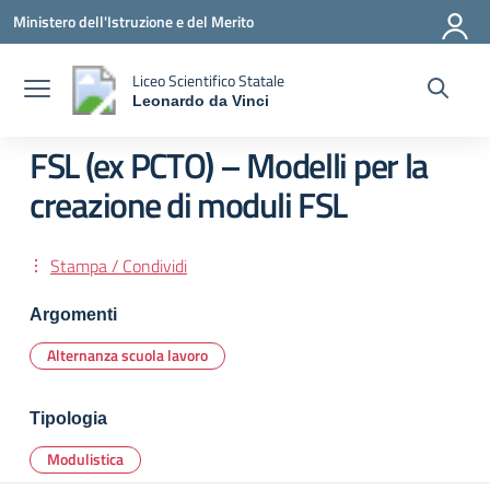
Vai ai contenuti
Vai al menu di navigazione
Vai al footer
Ministero dell'Istruzione e del Merito
Liceo Scientifico Statale
Leonardo da Vinci
— Visita la pagina iniziale della scuola
FSL (ex PCTO) – Modelli per la
creazione di moduli FSL
Stampa / Condividi
Argomenti
Alternanza scuola lavoro
Tipologia
Modulistica