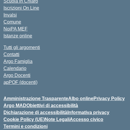
Scuola in Chiaro
Iscrizioni On Line
Invalsi
Comune
NoiPA MEF
Istanze online
Tutti gli argomenti
Contatti
Argo Famiglia
Calendario
Argo Docenti
apPOF (docenti)
Amministrazione Trasparente
Albo online
Privacy Policy
Argo MAD
Obiettivi di accessibilità
Dichiarazione di accessibilità
Informativa privacy
Cookie Policy (UE)
Note Legali
Accesso civico
Termini e condizioni