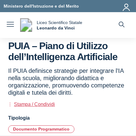
Vai ai contenuti
Vai al menu di navigazione
Vai al footer
Ministero dell'Istruzione e del Merito
Liceo Scientifico Statale
a
Leonardo da Vinci
— Visita la pagina iniziale della scuola
PUIA – Piano di Utilizzo
dell’Intelligenza Artificiale
Il PUIA definisce strategie per integrare l’IA
nella scuola, migliorando didattica e
organizzazione, promuovendo competenze
digitali e tutela dei diritti.
Stampa / Condividi
Tipologia
Documento Programmatico