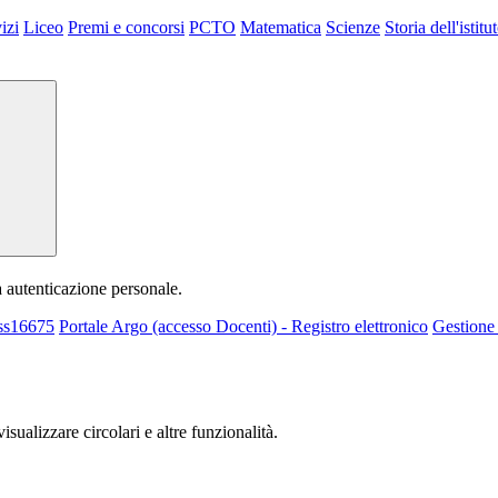
izi
Liceo
Premi e concorsi
PCTO
Matematica
Scienze
Storia dell'istitu
a autenticazione personale.
 ss16675
Portale Argo (accesso Docenti) - Registro elettronico
Gestione 
isualizzare circolari e altre funzionalità.