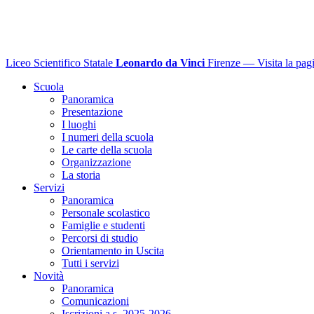
Liceo Scientifico Statale
Leonardo da Vinci
Firenze
— Visita la pagi
Scuola
Panoramica
Presentazione
I luoghi
I numeri della scuola
Le carte della scuola
Organizzazione
La storia
Servizi
Panoramica
Personale scolastico
Famiglie e studenti
Percorsi di studio
Orientamento in Uscita
Tutti i servizi
Novità
Panoramica
Comunicazioni
Iscrizioni a.s. 2025-2026