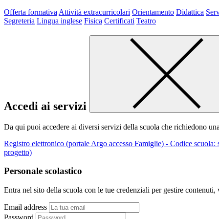
Offerta formativa
Attività extracurricolari
Orientamento
Didattica
Serv
Segreteria
Lingua inglese
Fisica
Certificati
Teatro
Accedi ai servizi
Da qui puoi accedere ai diversi servizi della scuola che richiedono un
Registro elettronico (portale Argo accesso Famiglie) - Codice scuola:
progetto)
Personale scolastico
Entra nel sito della scuola con le tue credenziali per gestire contenuti, v
Email address
Password