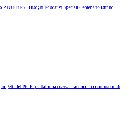
to
PTOF
BES - Bisogni Educativi Speciali
Centenario
Istituto
progetti del PtOF (piattaforma riservata ai docenti coordinatori di