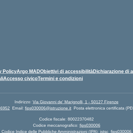
y Policy
Argo MAD
Obiettivi di accessibilità
Dichiarazione di a
li
Accesso civico
Termini e condizioni
Indirizzo:
Via Giovanni de' Marignolli, 1 - 50127 Firenze
66952
Email:
fips030006@istruzione.it
Posta elettronica certificata (P
Codice fiscale: 80022370482
Codice meccanografico:
fips030006
Codice Indice delle Pubbliche Amministrazioni (IPA): istsc_fips030006