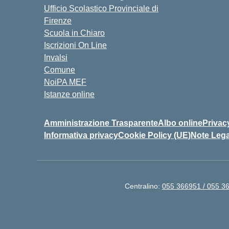
Ufficio Scolastico Provinciale di
Firenze
Scuola in Chiaro
Iscrizioni On Line
Invalsi
Comune
NoiPA MEF
Istanze online
Amministrazione Trasparente
Albo online
Privac
Informativa privacy
Cookie Policy (UE)
Note Lega
Centralino:
055 366951 / 055 3