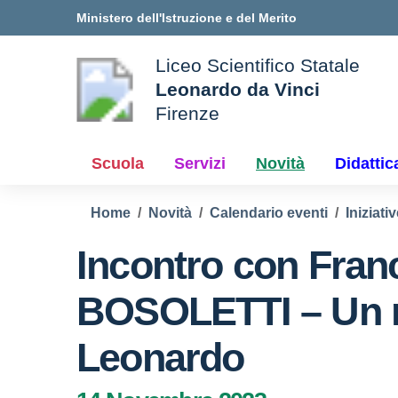
Vai ai contenuti
Vai al menu di navigazione
Vai al footer
Ministero dell'Istruzione e del Merito
Liceo Scientifico Statale
Leonardo da Vinci
Firenze
le della scuola
— Visita la pagina iniziale d
Scuola
Servizi
Novità
Didattic
Home
Novità
Calendario eventi
Iniziativ
Incontro con Fran
BOSOLETTI – Un 
Leonardo