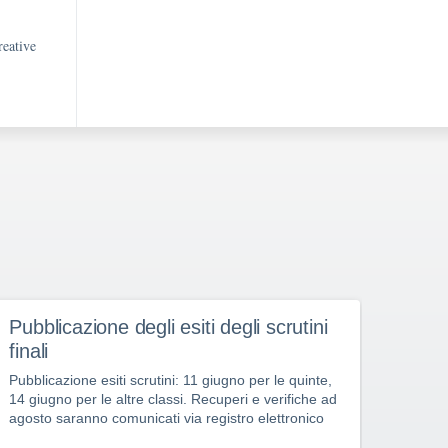
reative
Pubblicazione degli esiti degli scrutini
COM
finali
Nessun
assest
Pubblicazione esiti scrutini: 11 giugno per le quinte,
Scuola
14 giugno per le altre classi. Recuperi e verifiche ad
verifi
agosto saranno comunicati via registro elettronico
ordina