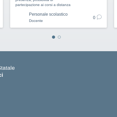
partecipazione ai corsi a distanza
Personale scolastico
0
Docente
Statale
ci
 iniziale della scuola