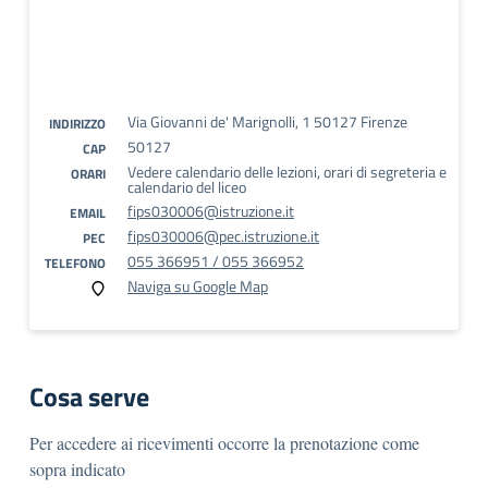
Via Giovanni de' Marignolli, 1 50127 Firenze
INDIRIZZO
50127
CAP
Vedere calendario delle lezioni, orari di segreteria e
ORARI
calendario del liceo
fips030006@istruzione.it
EMAIL
fips030006@pec.istruzione.it
PEC
055 366951 / 055 366952
TELEFONO
Naviga su Google Map
Cosa serve
Per accedere ai ricevimenti occorre la prenotazione come
sopra indicato