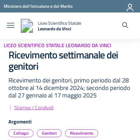
Vai ai contenuti
Vai al menu di navigazione
Vai al footer
Ministero dell'Istruzione e del Merito
Liceo Scientifico Statale
Leonardo da Vinci
— Visita la pagina iniziale della scuola
LICEO SCIENTIFICO STATALE LEONARDO DA VINCI
Ricevimento settimanale dei
genitori
Ricevimento dei genitori, primo periodo dal 28
ottobre al 14 dicembre 2024; secondo periodo
dal 27 gennaio al 17 maggio 2025
Stampa / Condividi
Argomenti
Colloqui
Genitori
Ricevimento