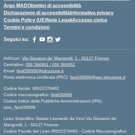
Argo MAD
Obiettivi di accessibilità
Dichiarazione di accessibilità
Informativa privacy
Cookie Policy (UE)
Note Legali
Accesso civico
Termini e condizioni
Seguici su:
Indirizzo:
Via Giovanni de' Marignolli, 1 - 50127 Firenze
Centralino:
055 366951 / 055 366952
Email:
fips030006@istruzione.it
Posta elettronica certificata (PEC):
fips030006@pec.istruzione.it
Codice fiscale: 80022370482
Codice meccanografico:
fips030006
Codice Indice delle Pubbliche Amministrazioni (IPA):
istsc_fips030006
Liceo Scientifico Statale Leonardo da Vinci Via Giovanni de'
Marignolli, 1 - 50127 Firenze
Codice Fiscale del Liceo 80022370482 - Codice Meccanografico