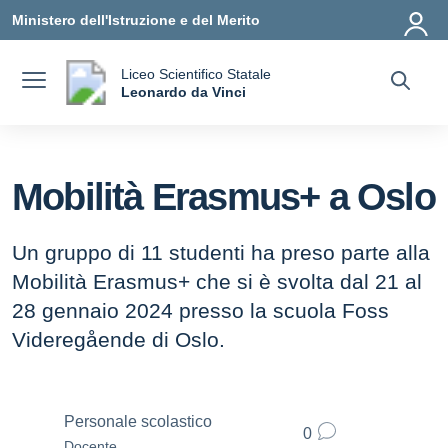
Vai ai contenuti
Vai al menu di navigazione
Vai al footer
Ministero dell'Istruzione e del Merito
Liceo Scientifico Statale
a
Leonardo da Vinci
— Visita la pagina iniziale della scuola
Mobilità Erasmus+ a Oslo
Un gruppo di 11 studenti ha preso parte alla
Mobilità Erasmus+ che si è svolta dal 21 al
28 gennaio 2024 presso la scuola Foss
Videregående di Oslo.
Personale scolastico
0
Docente