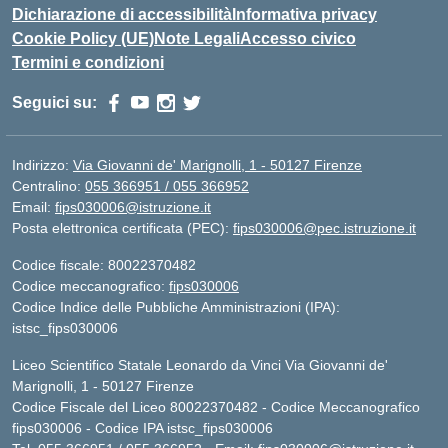
Dichiarazione di accessibilità
Informativa privacy
Cookie Policy (UE)
Note Legali
Accesso civico
Termini e condizioni
Seguici su:
Indirizzo:
Via Giovanni de' Marignolli, 1 - 50127 Firenze
Centralino:
055 366951 / 055 366952
Email:
fips030006@istruzione.it
Posta elettronica certificata (PEC):
fips030006@pec.istruzione.it
Codice fiscale: 80022370482
Codice meccanografico:
fips030006
Codice Indice delle Pubbliche Amministrazioni (IPA):
istsc_fips030006
Liceo Scientifico Statale Leonardo da Vinci Via Giovanni de'
Marignolli, 1 - 50127 Firenze
Codice Fiscale del Liceo 80022370482 - Codice Meccanografico
fips030006 - Codice IPA istsc_fips030006