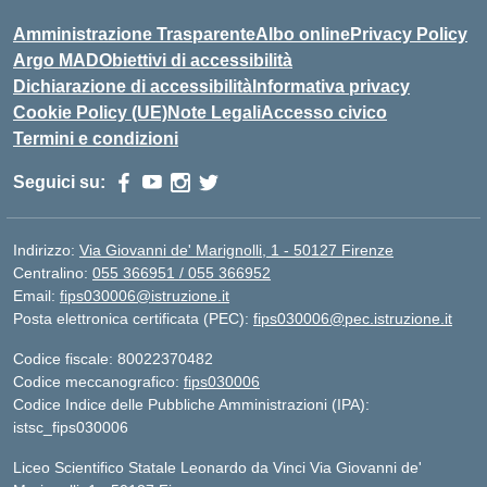
Amministrazione Trasparente
Albo online
Privacy Policy
Argo MAD
Obiettivi di accessibilità
Dichiarazione di accessibilità
Informativa privacy
Cookie Policy (UE)
Note Legali
Accesso civico
Termini e condizioni
Seguici su:
Indirizzo:
Via Giovanni de' Marignolli, 1 - 50127 Firenze
Centralino:
055 366951 / 055 366952
Email:
fips030006@istruzione.it
Posta elettronica certificata (PEC):
fips030006@pec.istruzione.it
Codice fiscale: 80022370482
Codice meccanografico:
fips030006
Codice Indice delle Pubbliche Amministrazioni (IPA):
istsc_fips030006
Liceo Scientifico Statale Leonardo da Vinci Via Giovanni de'