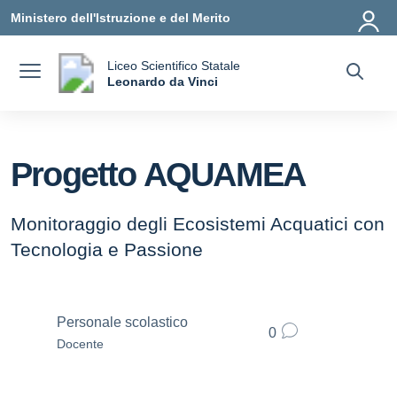
Vai ai contenuti
Vai al menu di navigazione
Vai al footer
Ministero dell'Istruzione e del Merito
Liceo Scientifico Statale
a
Leonardo da Vinci
— Visita la pagina iniziale della scuola
Progetto AQUAMEA
Monitoraggio degli Ecosistemi Acquatici con
Tecnologia e Passione
Personale scolastico
0
Docente