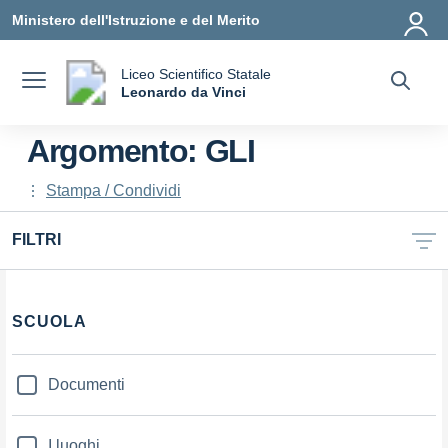
Vai ai contenuti
Vai al menu di navigazione
Vai al footer
Ministero dell'Istruzione e del Merito
Liceo Scientifico Statale
a
Leonardo da Vinci
— Visita la pagina iniziale della scuola
Argomento: GLI
Stampa / Condividi
FILTRI
Filtri
SCUOLA
Documenti
I luoghi