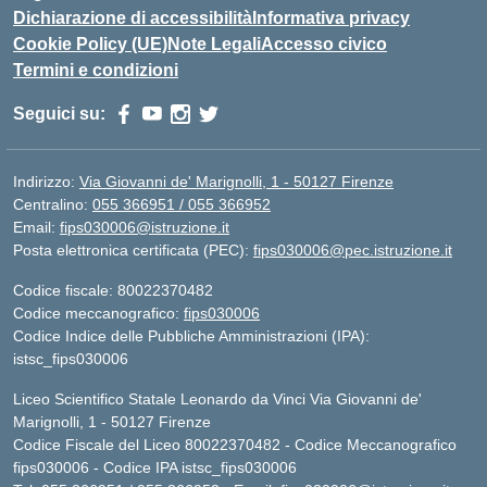
Dichiarazione di accessibilità
Informativa privacy
Cookie Policy (UE)
Note Legali
Accesso civico
Termini e condizioni
Seguici su:
Indirizzo:
Via Giovanni de' Marignolli, 1 - 50127 Firenze
Centralino:
055 366951 / 055 366952
Email:
fips030006@istruzione.it
Posta elettronica certificata (PEC):
fips030006@pec.istruzione.it
Codice fiscale: 80022370482
Codice meccanografico:
fips030006
Codice Indice delle Pubbliche Amministrazioni (IPA):
istsc_fips030006
Liceo Scientifico Statale Leonardo da Vinci Via Giovanni de'
Marignolli, 1 - 50127 Firenze
Codice Fiscale del Liceo 80022370482 - Codice Meccanografico
fips030006 - Codice IPA istsc_fips030006