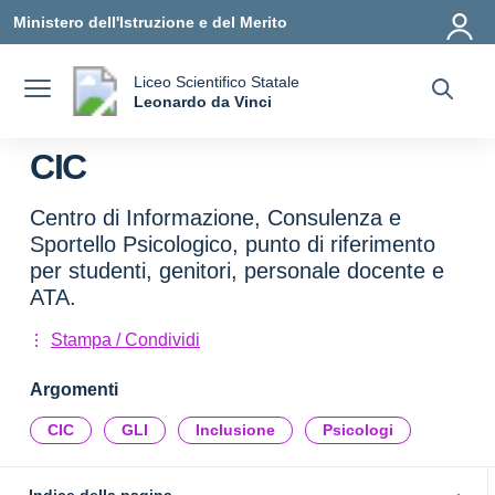
Vai ai contenuti
Vai al menu di navigazione
Vai al footer
Ministero dell'Istruzione e del Merito
Liceo Scientifico Statale
a
Leonardo da Vinci
— Visita la pagina iniziale della scuola
CIC
Centro di Informazione, Consulenza e
Sportello Psicologico, punto di riferimento
per studenti, genitori, personale docente e
ATA.
Stampa / Condividi
Argomenti
CIC
GLI
Inclusione
Psicologi