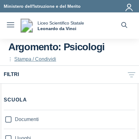
Vai ai contenuti
Vai al menu di navigazione
Vai al footer
Ministero dell'Istruzione e del Merito
Liceo Scientifico Statale
a
Leonardo da Vinci
— Visita la pagina iniziale della scuola
Argomento: Psicologi
Stampa / Condividi
FILTRI
Filtri
SCUOLA
Documenti
I luoghi