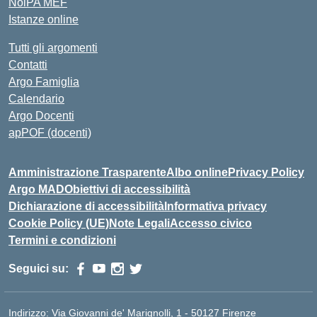
NoiPA MEF
Istanze online
Tutti gli argomenti
Contatti
Argo Famiglia
Calendario
Argo Docenti
apPOF (docenti)
Amministrazione Trasparente
Albo online
Privacy Policy
Argo MAD
Obiettivi di accessibilità
Dichiarazione di accessibilità
Informativa privacy
Cookie Policy (UE)
Note Legali
Accesso civico
Termini e condizioni
Seguici su:
Indirizzo:
Via Giovanni de' Marignolli, 1 - 50127 Firenze