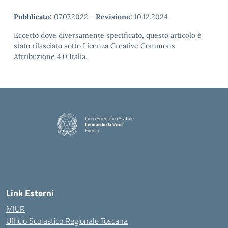
Pubblicato:
07.07.2022
-
Revisione:
10.12.2024
Eccetto dove diversamente specificato, questo articolo è
stato rilasciato sotto Licenza Creative Commons
Attribuzione 4.0 Italia.
Liceo Scientifico Statale
Leonardo da Vinci
Firenze
— Visita la pagina iniziale della scuola
Link Esterni
MIUR
Ufficio Scolastico Regionale Toscana