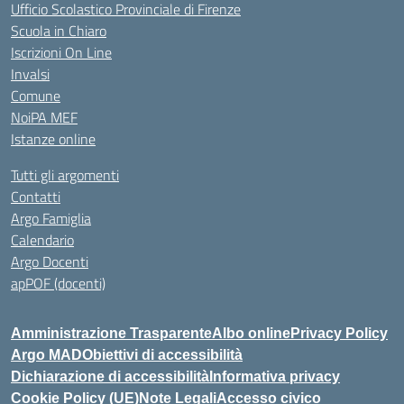
Ufficio Scolastico Provinciale di Firenze
Scuola in Chiaro
Iscrizioni On Line
Invalsi
Comune
NoiPA MEF
Istanze online
Tutti gli argomenti
Contatti
Argo Famiglia
Calendario
Argo Docenti
apPOF (docenti)
Amministrazione Trasparente
Albo online
Privacy Policy
Argo MAD
Obiettivi di accessibilità
Dichiarazione di accessibilità
Informativa privacy
Cookie Policy (UE)
Note Legali
Accesso civico