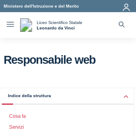
Vai ai contenuti
Vai al menu di navigazione
Vai al footer
Ministero dell'Istruzione e del Merito
Liceo Scientifico Statale
a
Leonardo da Vinci
— Visita la pagina iniziale della scuola
Responsabile web
Indice della struttura
Cosa fa
Servizi