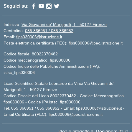
Seguici su:
Indirizzo:
Via Giovanni de' Marignolli, 1 - 50127 Firenze
Centralino:
055 366951 / 055 366952
Email:
fips030006@istruzione.it
Posta elettronica certificata (PEC):
fips030006@pec.istruzione.it
Codice fiscale: 80022370482
Codice meccanografico:
fips030006
Codice Indice delle Pubbliche Amministrazioni (IPA):
istsc_fips030006
Liceo Scientifico Statale Leonardo da Vinci Via Giovanni de'
Marignolli, 1 - 50127 Firenze
Codice Fiscale del Liceo 80022370482 - Codice Meccanografico
fips030006 - Codice IPA istsc_fips030006
Tel. 055 366951 / 055 366952 - Email:
fips030006@istruzione.it
-
Email Certificata (PEC):
fips030006@pec.istruzione.it
Idea e progetto di Designers Italia