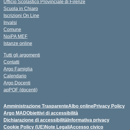
Ufficio Scolastico Provinciale di Firenze
Scuola in Chiaro
Iscrizioni On Line
Invalsi
Comune
NoiPA MEF
Istanze online
Tutti gli argomenti
Contatti
Argo Famiglia
Calendario
Argo Docenti
apPOF (docenti)
Amministrazione Trasparente
Albo online
Privacy Policy
Argo MAD
Obiettivi di accessibilità
Dichiarazione di accessibilità
Informativa privacy
Cookie Policy (UE)
Note Legali
Accesso civico