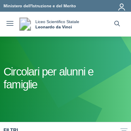
Vai ai contenuti
Vai al menu di navigazione
Vai al footer
Ministero dell'Istruzione e del Merito
Liceo Scientifico Statale
a
Leonardo da Vinci
— Visita la pagina iniziale della scuola
Circolari per alunni e
famiglie
FILTRI