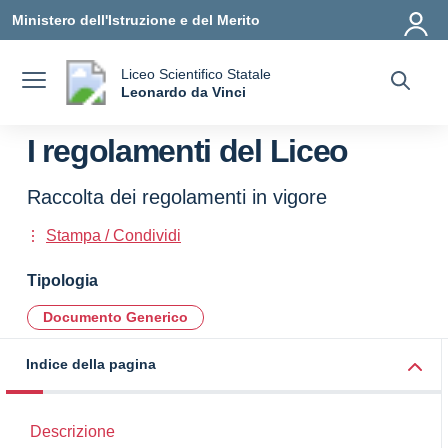
Vai ai contenuti
Vai al menu di navigazione
Vai al footer
Ministero dell'Istruzione e del Merito
Liceo Scientifico Statale
a
Leonardo da Vinci
— Visita la pagina iniziale della scuola
I regolamenti del Liceo
Raccolta dei regolamenti in vigore
Stampa / Condividi
Tipologia
Documento Generico
Indice della pagina
Descrizione