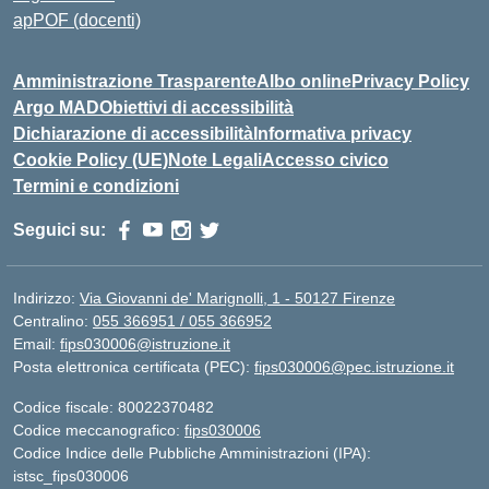
apPOF (docenti)
Amministrazione Trasparente
Albo online
Privacy Policy
Argo MAD
Obiettivi di accessibilità
Dichiarazione di accessibilità
Informativa privacy
Cookie Policy (UE)
Note Legali
Accesso civico
Termini e condizioni
Seguici su:
Indirizzo:
Via Giovanni de' Marignolli, 1 - 50127 Firenze
Centralino:
055 366951 / 055 366952
Email:
fips030006@istruzione.it
Posta elettronica certificata (PEC):
fips030006@pec.istruzione.it
Codice fiscale: 80022370482
Codice meccanografico:
fips030006
Codice Indice delle Pubbliche Amministrazioni (IPA):
istsc_fips030006