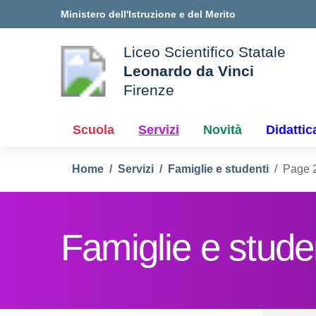
Vai ai contenuti
Vai al menu di navigazione
Vai al footer
Ministero dell'Istruzione e del Merito
Liceo Scientifico Statale
Leonardo da Vinci
Firenze
le della scuola
— Visita la pagina iniziale d
Scuola
Servizi
Novità
Didattic
Home
Servizi
Famiglie e studenti
Page 
Famiglie e stude