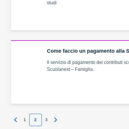
studi
Come faccio un pagamento alla 
Il servizio di pagamento dei contributi sco
Scuolanext – Famiglia.
1
2
3
Pagina precedente
Pagina successiva